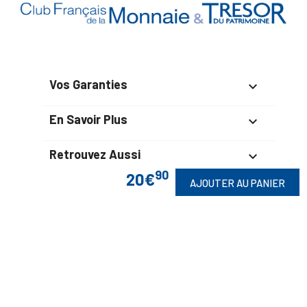
Vos Garanties

En Savoir Plus

Retrouvez Aussi

90
20€
AJOUTER AU PANIER
Suivez-Nous