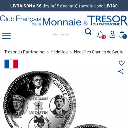
LIVRAISON à 5€
dès 149€ d’achats(1) avec le code
LIV149
0
0
Trésor du Patrimoine
Médailles
Médailles Charles de Gaulle
favorite_border
share