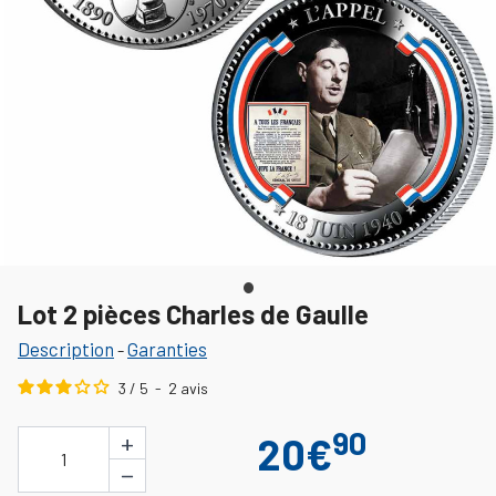
Lot 2 pièces Charles de Gaulle
Description
Garanties
-
3
/
5
-
2
avis
90
+
20€
1
−