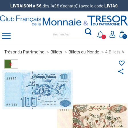
LIVRAISON à 5€
dès 149€ d’achats(1) avec le code
LIV149
1
0
Trésor du Patrimoine
Billets
Billets du Monde
4 Billets Al
favorite_border
share