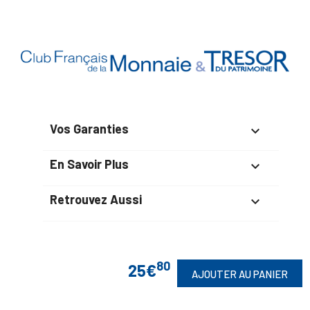
Vos Garanties

En Savoir Plus

Retrouvez Aussi

80
25€
Suivez-Nous
AJOUTER AU PANIER