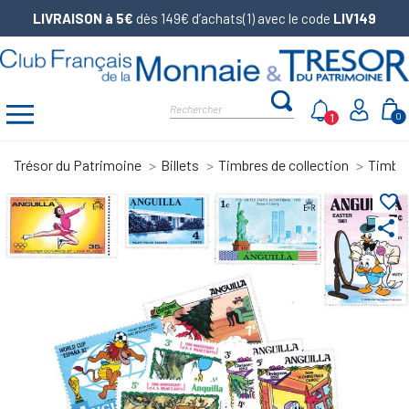
LIVRAISON à 5€
dès 149€ d’achats(1) avec le code
LIV149
1
0
Trésor du Patrimoine
Billets
Timbres de collection
Timbr
favorite_border
share