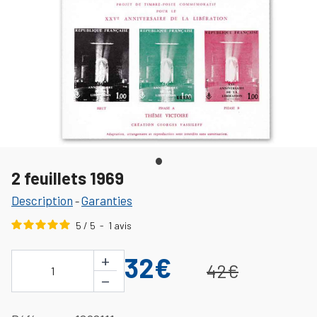
2 feuillets 1969
Description
Garanties
-
5
/
5
-
1
avis
+
32€
42€
1
−