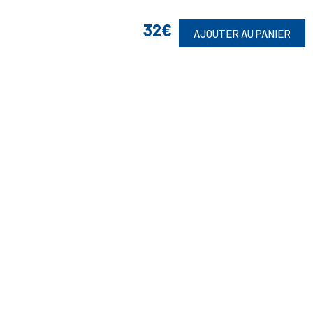
32€
AJOUTER AU PANIER
Suivez-Nous
Toute commande est sujette à notre acceptation et livrable dans la
limite des stocks disponibles.