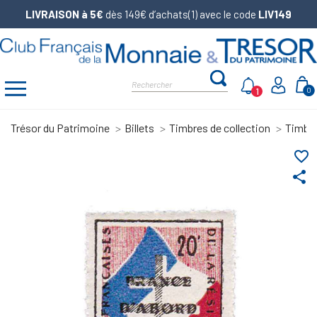
LIVRAISON à 5€
dès 149€ d’achats(1) avec le code
LIV149
1
0
Trésor du Patrimoine
Billets
Timbres de collection
Timbre
favorite_border
share