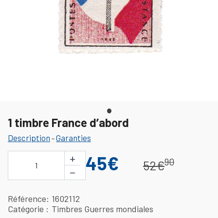
1 timbre France d’abord
Description
Garanties
-
+
45€
90
52€
1
−
Référence
1602112
Catégorie
Timbres Guerres mondiales