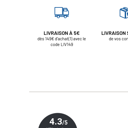
LIVRAISON À 5€
LIVRAISON
dès 149€ d'achat(1) avec le
de vos c
code LIV149