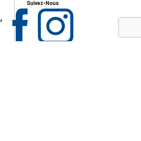
Suivez-Nous
ur
 les
aire
disponibles.
sur le site tresordupatrimoine.fr, hors produits en