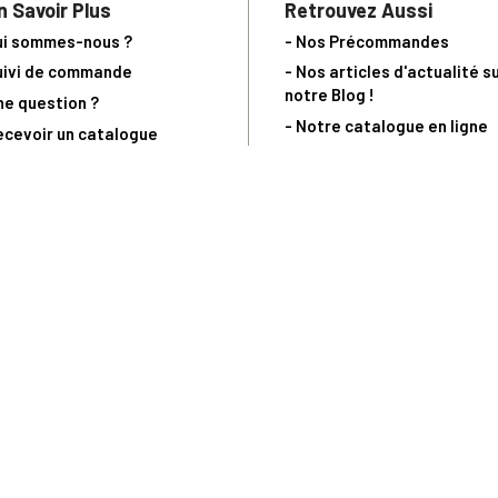
n Savoir Plus
Retrouvez Aussi
ui sommes-nous ?
- Nos Précommandes
uivi de commande
- Nos articles d'actualité s
notre Blog !
ne question ?
- Notre catalogue en ligne
ecevoir un catalogue
- Les objets de collection &
ous contacter
livres sur notre site parten
os partenaires
L’Homme Moderne
nde est sujette à notre acceptation et livrable dans la limite des stocks 
 la livraison à 5 Euros dès 149 Euros d’achat, pour toute commande passée 
précommandes. Code non cumulable avec tout autre Code Privilège.