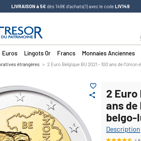
LIVRAISON à 5€
dès 149€ d’achats(1) avec le code
LIV149
Euros
Lingots Or
Francs
Monnaies Anciennes
atives étrangères
2 Euro Belgique BU 2021 - 100 ans de l‘Unio
favorite_border
2 Euro 
share
ans de
belgo-
Description
4.6