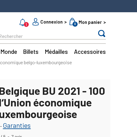
Connexion
Mon panier
0
1
Monde
Billets
Médailles
Accessoires
n économique belgo-luxembourgeoise
Belgique BU 2021 - 100
 l‘Union économique
luxembourgeoise
Garanties
-
/
5
-
7
avis