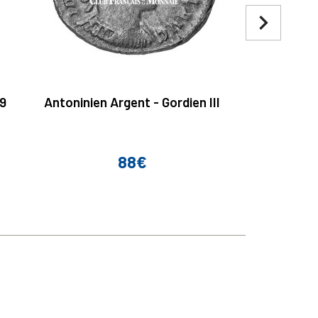
navigate_next
9
Antoninien Argent - Gordien III
2 Euro Lett
E
88€
Prix