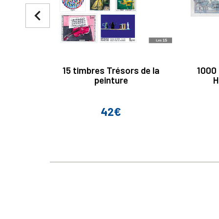
navigate_before
15 timbres Trésors de la
1000 
peinture
H
42€
Prix