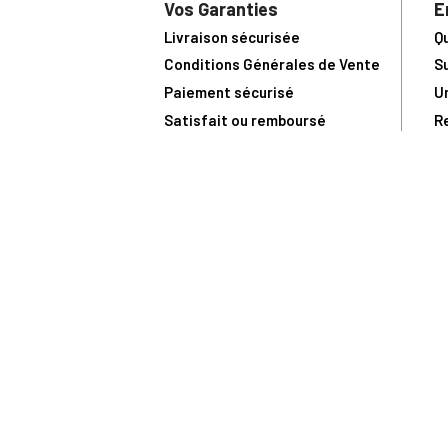
Vos Garanties
E
Livraison sécurisée
Q
Conditions Générales de Vente
S
Paiement sécurisé
U
Satisfait ou remboursé
R
N
N
Toute comma
(1) Avec le code Privilège
LIV149
vous bénéficiez de