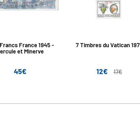
Francs France 1945 -
7 Timbres du Vatican 197
ercule et Minerve
45€
12€
Prix
Prix
Prix de base
17€