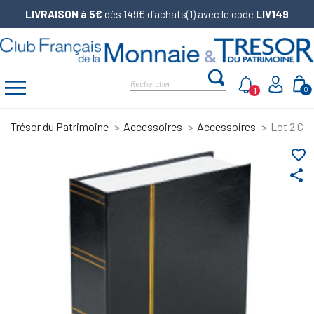
LIVRAISON à 5€
dès 149€ d’achats(1) avec le code
LIV149
1
0
Trésor du Patrimoine
Accessoires
Accessoires
Lot 2 Cof
favorite_border
share