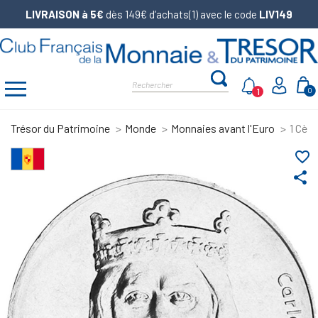
LIVRAISON à 5€
dès 149€ d’achats(1) avec le code
LIV149
1
0
Trésor du Patrimoine
Monde
Monnaies avant l'Euro
1 Cèn
favorite_border
share