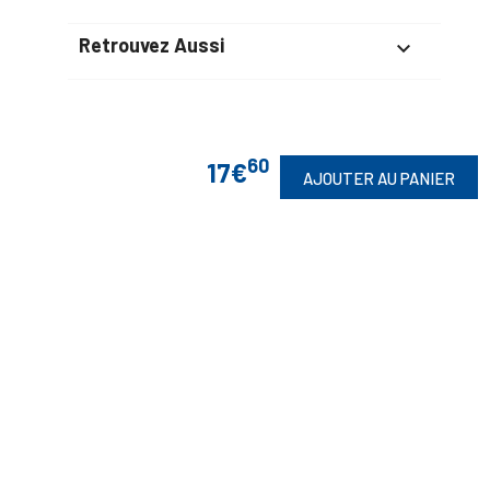
Retrouvez Aussi

Suivez-Nous
60
17€
AJOUTER AU PANIER