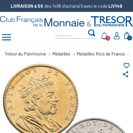
LIVRAISON à 5€
dès 149€ d’achats(1) avec le code
LIV149
1
0
Trésor du Patrimoine
Médailles
Médailles Rois de France
favorite_border
share