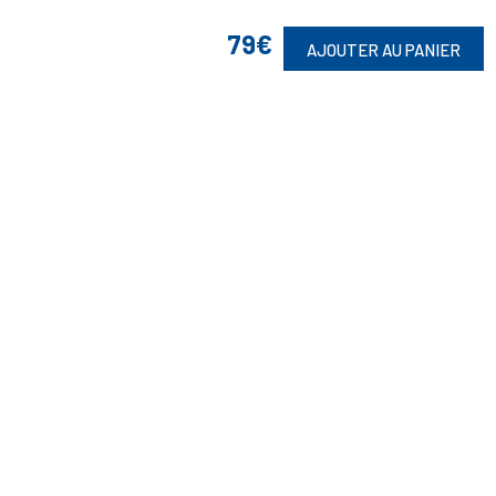
79€
AJOUTER AU PANIER
Suivez-Nous
Toute commande est sujette à notre acceptation et livrable dans la
limite des stocks disponibles.