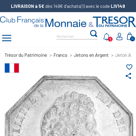
LIVRAISON à 5€
dès 149€ d’achats(1) avec le code
LIV149
1
0
Trésor du Patrimoine
Francs
Jetons en Argent
Jeton Arge
favorite_border
share