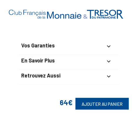
Vos Garanties

En Savoir Plus

Retrouvez Aussi

64€
AJOUTER AU PANIER
Suivez-Nous