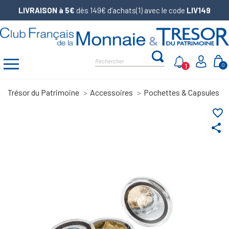
LIVRAISON à 5€
dès 149€ d’achats(1) avec le code
LIV149
1
0
Trésor du Patrimoine
Accessoires
Pochettes & Capsules
favorite_border
share