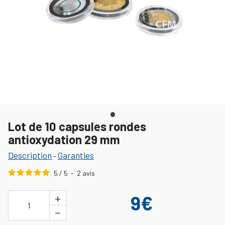
Lot de 10 capsules rondes
antioxydation 29 mm
Description
Garanties
-
5
/
5
-
2
avis
+
9€
1
−