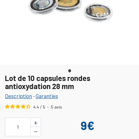
Lot de 10 capsules rondes
antioxydation 28 mm
Description
Garanties
-
4.4
/
5
-
5
avis
+
9€
1
−