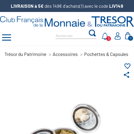
LIVRAISON à 5€
dès 149€ d’achats(1) avec le code
LIV149
1
0
Trésor du Patrimoine
Accessoires
Pochettes & Capsules
favorite_border
share