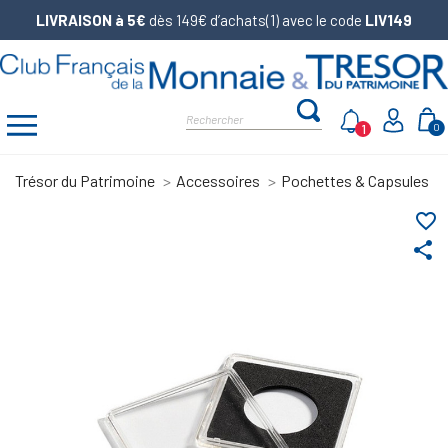
LIVRAISON à 5€
dès 149€ d’achats(1) avec le code
LIV149
1
0
Trésor du Patrimoine
Accessoires
Pochettes & Capsules
favorite_border
share