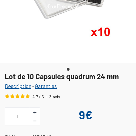
Lot de 10 Capsules quadrum 24 mm
Description
Garanties
-
4.7
/
5
-
3
avis
+
9€
1
−