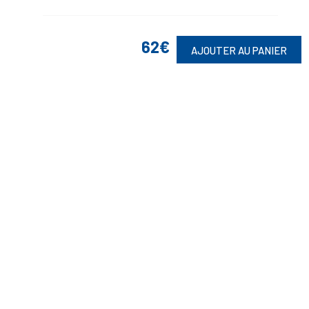
62€
AJOUTER AU PANIER
Suivez-Nous
Toute commande est sujette à notre acceptation et livrable dans la