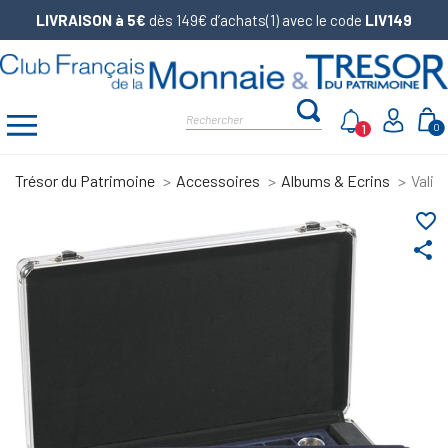
LIVRAISON à 5€
dès 149€ d’achats(1) avec le code
LIV149
1
0
Trésor du Patrimoine
Accessoires
Albums & Ecrins
Valis
favorite_border
share