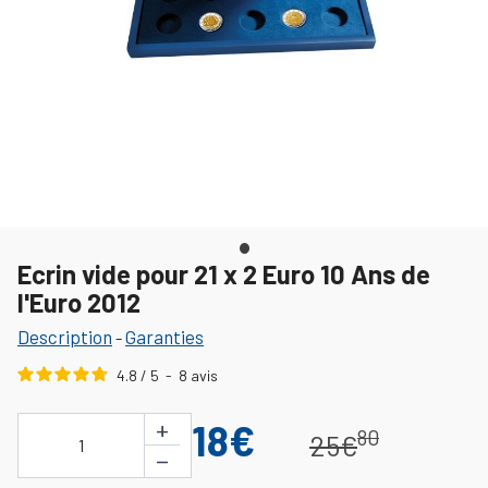
Ecrin vide pour 21 x 2 Euro 10 Ans de
l'Euro 2012
Description
Garanties
-
4.8
/
5
-
8
avis
+
18€
80
25€
1
−