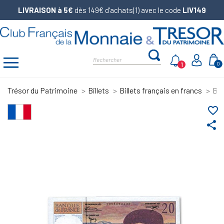
LIVRAISON à 5€
dès 149€ d’achats(1) avec le code
LIV149
1
0
Trésor du Patrimoine
Billets
Billets français en francs
Bil
favorite_border
share