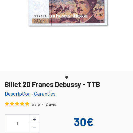
Billet 20 Francs Debussy - TTB
Description
Garanties
-
5
/
5
-
2
avis
+
30€
1
−