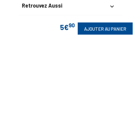
Retrouvez Aussi

90
5€
AJOUTER AU PANIER
Suivez-Nous