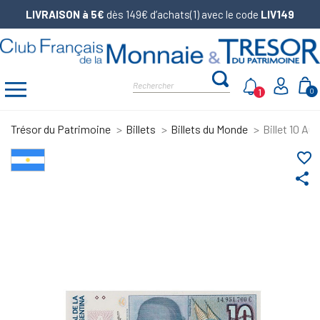
LIVRAISON à 5€
dès 149€ d’achats(1) avec le code
LIV149
1
0
Trésor du Patrimoine
Billets
Billets du Monde
Billet 10 Au
favorite_border
share