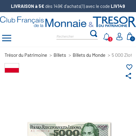
LIVRAISON à 5€
dès 149€ d’achats(1) avec le code
LIV149
1
0
Trésor du Patrimoine
Billets
Billets du Monde
5 000 Zloty
favorite_border
share