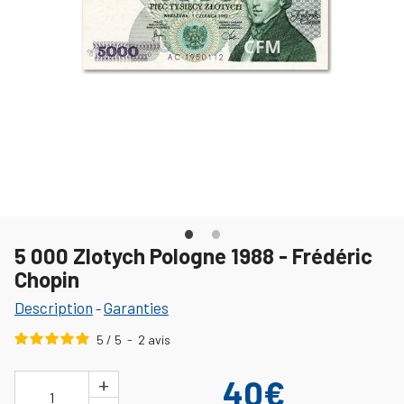
5 000 Zlotych Pologne 1988 - Frédéric
Chopin
Description
Garanties
-
5
/
5
-
2
avis
+
40€
1