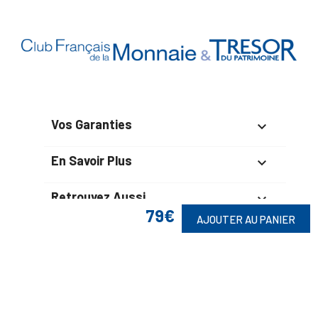
Vos Garanties

En Savoir Plus

Retrouvez Aussi

79€
AJOUTER AU PANIER
Suivez-Nous