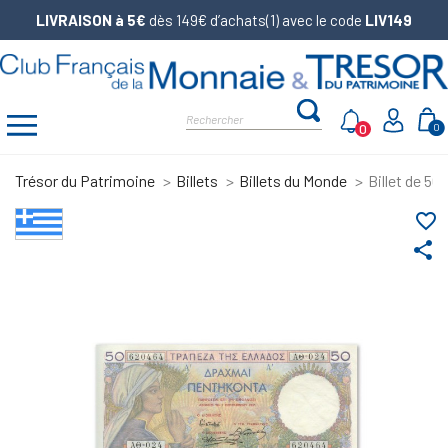
LIVRAISON à 5€
dès 149€ d’achats(1) avec le code
LIV149
0
0
Trésor du Patrimoine
Billets
Billets du Monde
Billet de 50
favorite_border
share