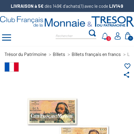
LIVRAISON à 5€
dès 149€ d’achats(1) avec le code
LIV149
1
0
Trésor du Patrimoine
Billets
Billets français en francs
Lot
favorite_border
share