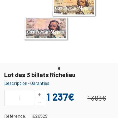
Lot des 3 billets Richelieu
Description
Garanties
-
+
1 237€
1 303€
1
−
Référence
1620529