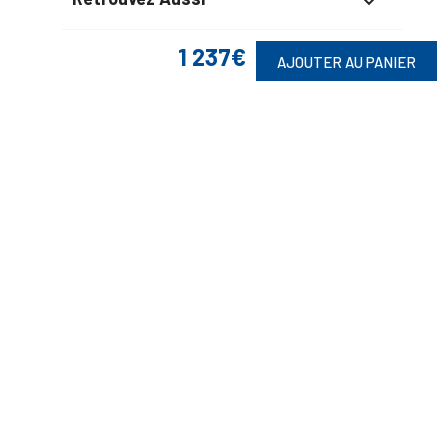

1 237€
AJOUTER AU PANIER
Suivez-Nous