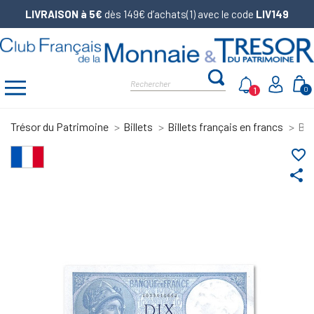
LIVRAISON à 5€
dès 149€ d’achats(1) avec le code
LIV149
1
0
Trésor du Patrimoine
Billets
Billets français en francs
Bil
favorite_border
share