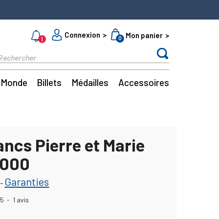
Connexion
Mon panier
0
1
Monde
Billets
Médailles
Accessoires
ncs Pierre et Marie
2000
Garanties
-
5
-
1
avis