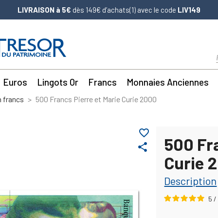
LIVRAISON à 5€
dès 149€ d’achats(1) avec le code
LIV149
Euros
Lingots Or
Francs
Monnaies Anciennes
n francs
500 Francs Pierre et Marie Curie 2000
favorite_border
500 Fra
share
Curie 
Description
5
/