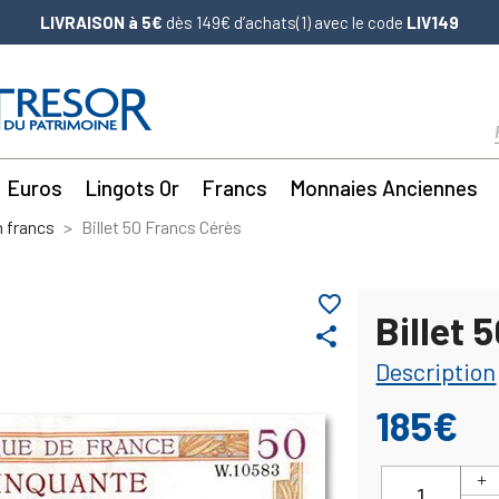
LIVRAISON à 5€
dès 149€ d’achats(1) avec le code
LIV149
Euros
Lingots Or
Francs
Monnaies Anciennes
n francs
Billet 50 Francs Cérès
favorite_border
Billet 
share
Description
185€