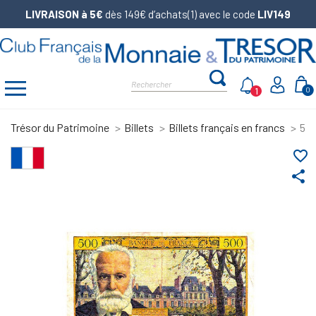
LIVRAISON à 5€
dès 149€ d’achats(1) avec le code
LIV149
1
0
Trésor du Patrimoine
Billets
Billets français en francs
5 N
favorite_border
share