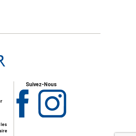
Suivez-Nous
ur
 les
aire