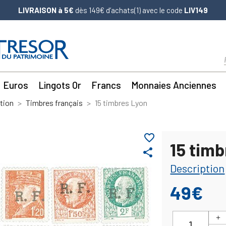
LIVRAISON à 5€
dès 149€ d’achats(1) avec le code
LIV149
Euros
Lingots Or
Francs
Monnaies Anciennes
tion
Timbres français
15 timbres Lyon
favorite_border
15 tim
share
Description
49€