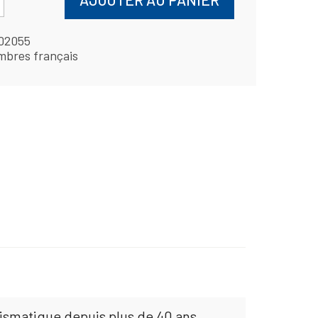
02055
mbres français
mismatique depuis plus de 40 ans