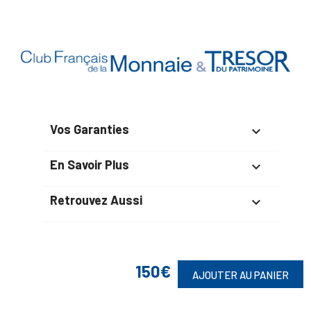
Vos Garanties

En Savoir Plus

Retrouvez Aussi

150€
Suivez-Nous
AJOUTER AU PANIER