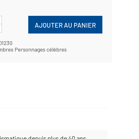
AJOUTER AU PANIER
01230
mbres Personnages célèbres
mismatique depuis plus de 40 ans