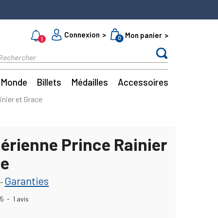
Connexion
Mon panier
0
1
Monde
Billets
Médailles
Accessoires
nier et Grace
érienne Prince Rainier
ce
Garanties
-
5
-
1
avis