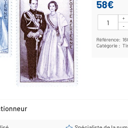
58€
Référence
16
Catégorie
Ti
ctionneur
lisé
Spécialiste de la nu