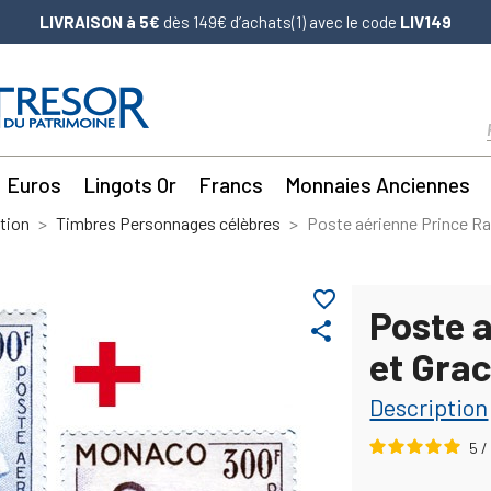
LIVRAISON à 5€
dès 149€ d’achats(1) avec le code
LIV149
Euros
Lingots Or
Francs
Monnaies Anciennes
tion
Timbres Personnages célèbres
Poste aérienne Prince Rai
favorite_border
Poste a
share
et Gra
Description
5
/