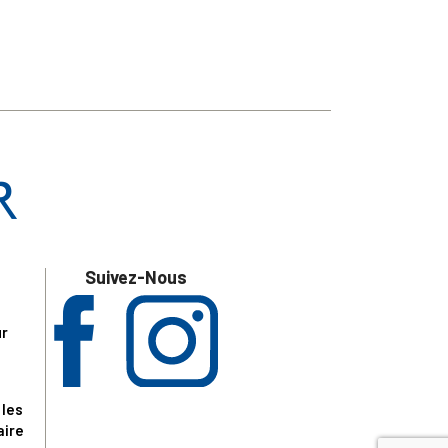
Suivez-Nous
ur
 les
aire