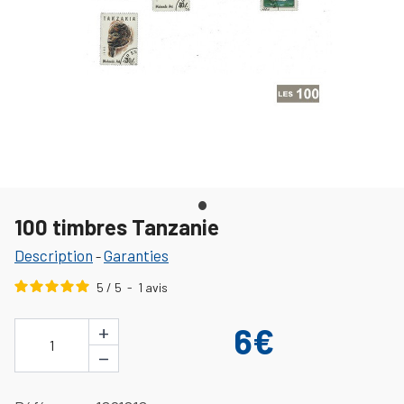
100 timbres Tanzanie
Description
Garanties
-
5
/
5
-
1
avis
+
6€
1
−