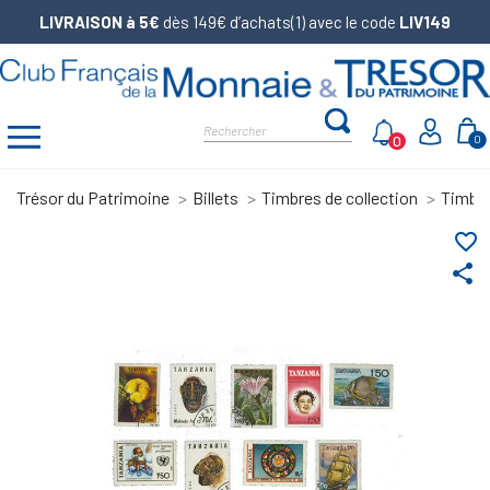
LIVRAISON à 5€
dès 149€ d’achats(1) avec le code
LIV149
0
0
Trésor du Patrimoine
Billets
Timbres de collection
Timbr
favorite_border
share