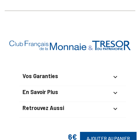
Vos Garanties

En Savoir Plus

Retrouvez Aussi

6€
AJOUTER AU PANIER