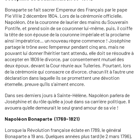
Bonaparte se fait sacrer Empereur des Français par le pape
Pie VII le 2 décembre 1804. Lors de la cérémonie officielle,
Napoléon, ôte la couronne de laurier des mains du Souverain
Pontife, et prend soin de se couronner lui-même, puis, il coiffe
la tête de son épouse de la couronne impériale et la proclame
ainsi impératrice… un nouveau règne commence ! Joséphine
partage le trône avec l’empereur pendant cinq ans, mais ne
pouvant lui donner l’héritier tant attendu, elle doit se résoudre à
accepter en 1809 le divorce, par consentement mutuel des
deux époux, devant la Cour réunie aux Tuileries. Pourtant, lors
de la cérémonie qui consacre ce divorce, chacun lit à l’autre une
déclaration dans laquelle ils se promettent une dévotion
éternelle, preuve qu’ils s’aiment encore.
Dans ses derniers jours à Sainte-Hélène, Napoléon parlera de
Joséphine et du rôle qu’elle a joué dans sa carrière politique. Il
avouera qu’elle demeurait le seul grand amour de sa vie !
Napoléon Bonaparte (1769-1821)
Lorsque la Révolution française éclate en 1789, le général
Bonaparte a 19 ans. Quelques années plus tard (le 2 mars 1796),