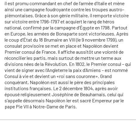
il est promu commandant en chef de l’armée d’Italie et mène
ainsi une campagne foudroyante contre les troupes austro-
piémontaises. Grâce à son génie militaire, il remporte victoire
sur victoire entre 1796-1797 et acquiert le rang de héros
national, confirmé par la campagne d’Égypte en 1798. Partout
en Europe, les armées de Bonaparte sont victorieuses. Après
le coup d’État du 18 Brumaire an VIII (le 9 novembre 1799), un
consulat provisoire se met en place et Napoléon devient
Premier consul de France. Il affiche aussitôt une volonté de
réconcilier les partis, mais surtout de mettre un terme aux
divisions nées de la Révolution. En 1802, le Premier consul – qui
vient de signer avec l’Angleterre la paix d’Amiens – est nommé
Consul à vie et devient un «roi sans couronne». Grand
conquérant, Napoléon est aussi le père des principales
institutions françaises. Le 2 décembre 1804, après avoir
épousé religieusement Joséphine de Beauharnais, celui qui
s’appelle désormais Napoléon Ier est sacré Empereur par le
pape Pie VII à Notre-Dame de Paris.