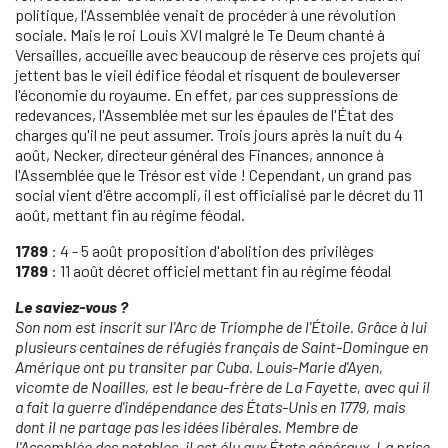
politique, l'Assemblée venait de procéder à une révolution
sociale. Mais le roi Louis XVI malgré le Te Deum chanté à
Versailles, accueille avec beaucoup de réserve ces projets qui
jettent bas le vieil édifice féodal et risquent de bouleverser
l'économie du royaume. En effet, par ces suppressions de
redevances, l'Assemblée met sur les épaules de l'État des
charges qu'il ne peut assumer. Trois jours après la nuit du 4
août, Necker, directeur général des Finances, annonce à
l'Assemblée que le Trésor est vide ! Cependant, un grand pas
social vient d'être accompli, il est officialisé par le décret du 11
août, mettant fin au régime féodal.
1789
: 4 - 5 août proposition d'abolition des privilèges
1789
: 11 août décret officiel mettant fin au régime féodal
Le saviez-vous ?
Son nom est inscrit sur l'Arc de Triomphe de l'Étoile. Grâce à lui
plusieurs centaines de réfugiés français de Saint-Domingue en
Amérique ont pu transiter par Cuba. Louis-Marie d'Ayen,
vicomte de Noailles, est le beau-frère de La Fayette, avec qui il
a fait la guerre d'indépendance des États-Unis en 1779, mais
dont il ne partage pas les idées libérales. Membre de
l'Assemblée des notables, il est élu aux États généraux. La prise