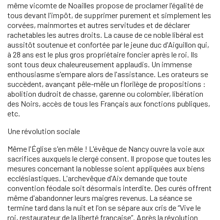
même vicomte de Noailles propose de proclamer l'égalité de
tous devant l'impôt, de supprimer purement et simplement les
corvées, mainmortes et autres servitudes et de déclarer
rachetables les autres droits. La cause de ce noble libéral est
aussitôt soutenue et confortée par le jeune duc d'Aiguillon qui,
à 28 ans est le plus gros propriétaire foncier après le roi. Ils
sont tous deux chaleureusement applaudis. Un immense
enthousiasme s'empare alors de l'assistance. Les orateurs se
succèdent, avançant pêle-mêle un florilège de propositions :
abolition dudroit de chasse, garenne ou colombier, libération
des Noirs, accès de tous les Français aux fonctions publiques,
etc.
Une révolution sociale
Même l'Église s'en mêle ! L'évêque de Nancy ouvre la voie aux
sacrifices auxquels le clergé consent. Il propose que toutes les
mesures concernant la noblesse soient appliquées aux biens
ecclésiastiques. L'archevêque d'Aix demande que toute
convention féodale soit désormais interdite. Des curés offrent
même d'abandonner leurs maigres revenus. La séance se
termine tard dans la nuit et l'on se sépare aux cris de “Vive le
roi, restaurateur de la liberté française”. Après la révolution