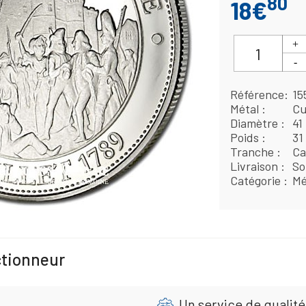
80
18€
Référence
15
Métal
Cu
Diamètre
41
Poids
31
Tranche
Ca
Livraison
So
Catégorie
Mé
ctionneur
Un service de qualité