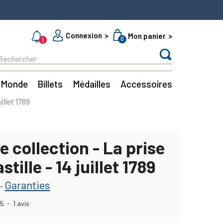
Connexion
Mon panier
0
1
Monde
Billets
Médailles
Accessoires
uillet 1789
e collection - La prise
stille - 14 juillet 1789
Garanties
-
5
-
1
avis