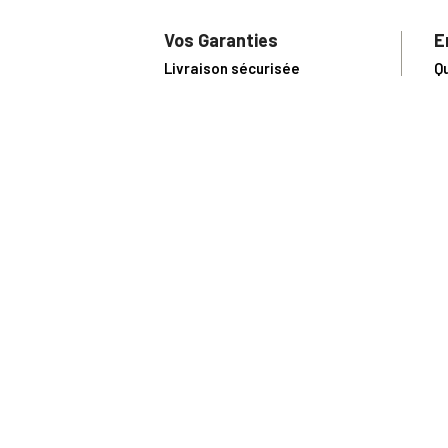
Vos Garanties
E
Livraison sécurisée
Q
Conditions Générales de Vente
S
Paiement sécurisé
U
Satisfait ou remboursé
R
N
N
Toute comma