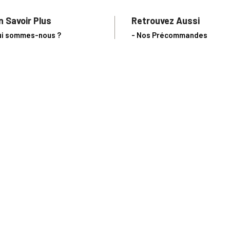
n Savoir Plus
Retrouvez Aussi
ui sommes-nous ?
- Nos Précommandes
uivi de commande
- Nos articles d'actualité s
notre Blog !
ne question ?
- Notre catalogue en ligne
ecevoir un catalogue
- Les objets de collection &
ous contacter
livres sur notre site parten
os partenaires
L’Homme Moderne
nde est sujette à notre acceptation et livrable dans la limite des stocks 