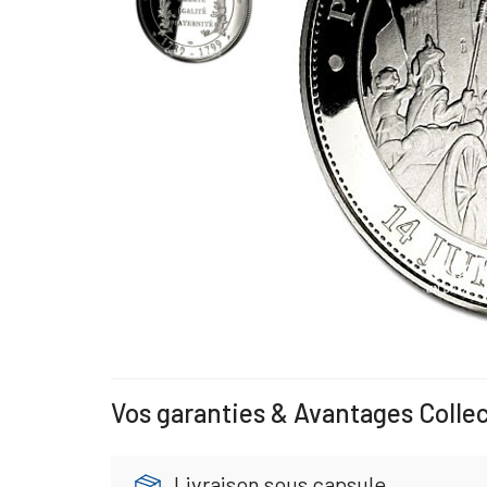
Vos garanties & Avantages Colle
Livraison sous capsule