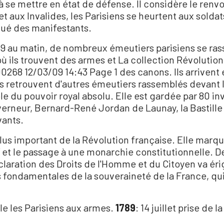
le à se mettre en état de défense. Il considère le r
 et aux Invalides, les Parisiens se heurtent aux sold
tué des manifestants.
1789 au matin, de nombreux émeutiers parisiens se ra
 où ils trouvent des armes et La collection Révolution 
1000268 12/03/09 14:43 Page 1 des canons. Ils arrivent
ls retrouvent d'autres émeutiers rassemblés devant la
 du pouvoir royal absolu. Elle est gardée par 80 inv
erneur, Bernard-René Jordan de Launay, la Bastille
vants.
 plus important de la Révolution française. Elle marqu
e” et le passage à une monarchie constitutionnelle. 
laration des Droits de l'Homme et du Citoyen va érige
eurs fondamentales de la souveraineté de la France, q
lle les Parisiens aux armes.
1789
: 14 juillet prise de la