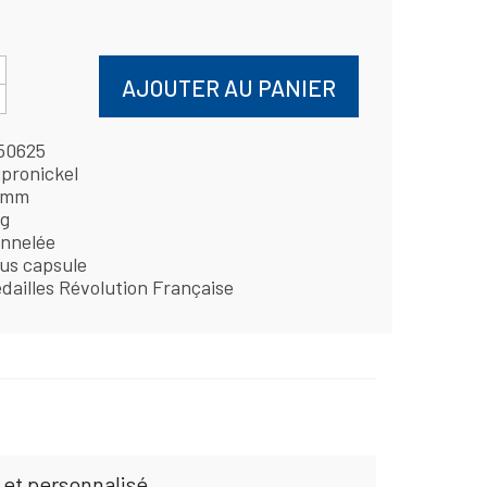
AJOUTER AU PANIER
50625
pronickel
 mm
 g
nnelée
us capsule
dailles Révolution Française
 et personnalisé