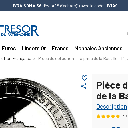
LIVRAISON à 5€
dès 149€ d’achats(1) avec le code
LIV149
Euros
Lingots Or
Francs
Monnaies Anciennes
lution Française
Pièce de collection - La prise de la Bastille - 14 j
favorite_border
Pièce d
share
de la Ba
Description
5
/