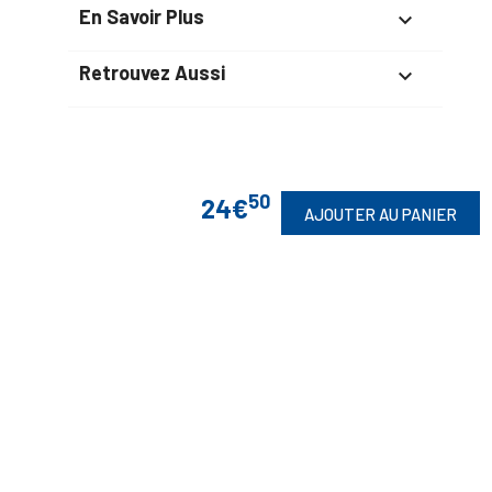
En Savoir Plus

Retrouvez Aussi

Suivez-Nous
50
24€
AJOUTER AU PANIER