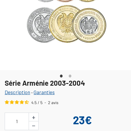
Série Arménie 2003-2004
Description
Garanties
-
4.5
/
5
-
2
avis
+
23€
1
−