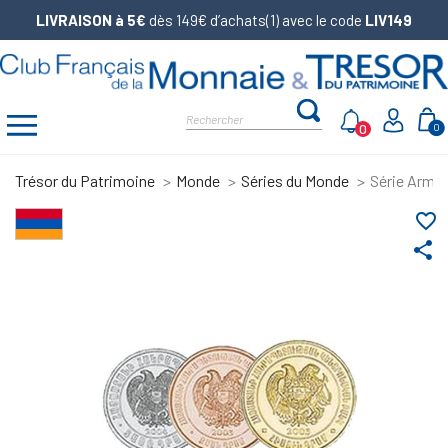
LIVRAISON à 5€
dès 149€ d’achats(1) avec le code
LIV149
0
0
Trésor du Patrimoine
Monde
Séries du Monde
Série Armé
favorite_border
share