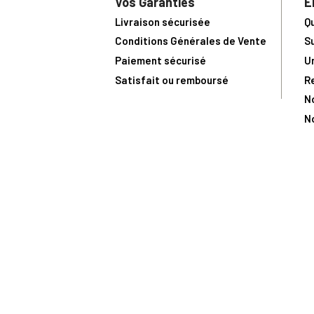
Vos Garanties
E
Livraison sécurisée
Q
Conditions Générales de Vente
S
Paiement sécurisé
U
Satisfait ou remboursé
R
N
N
Toute comma
(1) Avec le code Privilège
LIV149
vous bénéficiez de