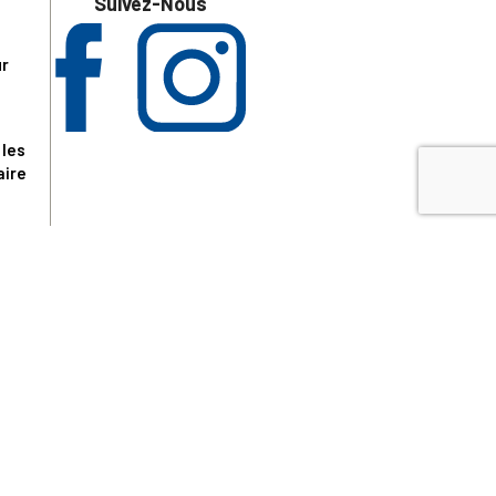
Suivez-Nous
ur
 les
aire
disponibles.
sur le site tresordupatrimoine.fr, hors produits en