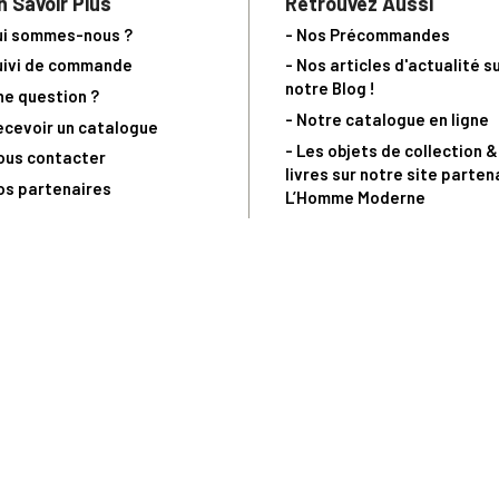
n Savoir Plus
Retrouvez Aussi
ui sommes-nous ?
- Nos Précommandes
uivi de commande
- Nos articles d'actualité s
notre Blog !
ne question ?
- Notre catalogue en ligne
ecevoir un catalogue
- Les objets de collection &
ous contacter
livres sur notre site parten
os partenaires
L’Homme Moderne
nde est sujette à notre acceptation et livrable dans la limite des stocks 
 la livraison à 5 Euros dès 149 Euros d’achat, pour toute commande passée 
précommandes. Code non cumulable avec tout autre Code Privilège.