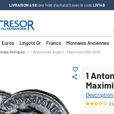
LIVRAISON à 5€
dès 149€ d’achats(1) avec le code
LIV149
Euros
Lingots Or
Francs
Monnaies Anciennes
nnaie Antiques
1 Antoninien Argent - Maximien (284-305)
favorite_border
1 Anton
share
Maximi
Description
2.5