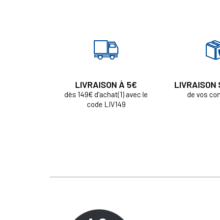
LIVRAISON À 5€
LIVRAISON
dès 149€ d'achat(1) avec le
de vos c
code LIV149