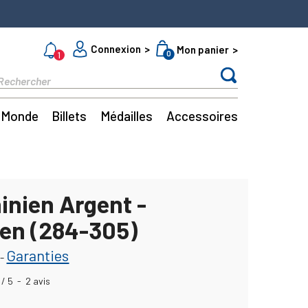
Connexion
Mon panier
0
1
Monde
Billets
Médailles
Accessoires
inien Argent -
en (284-305)
Garanties
-
/
5
-
2
avis