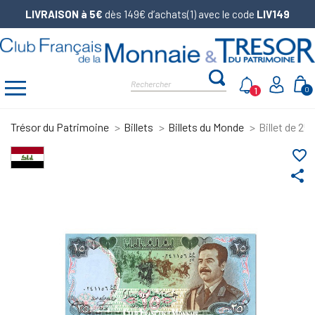
LIVRAISON à 5€
dès 149€ d’achats(1) avec le code
LIV149
1
0
Trésor du Patrimoine
Billets
Billets du Monde
Billet de 25
favorite_border
share