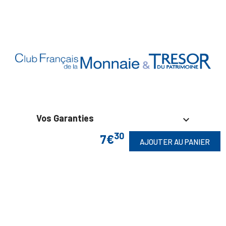
Vos Garanties

30
7€
AJOUTER AU PANIER
En Savoir Plus

Retrouvez Aussi
