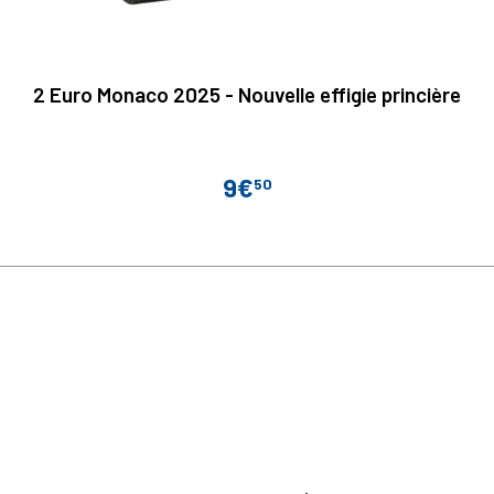
2 Euro Monaco 2025 - Nouvelle effigie princière
9€
50
Prix