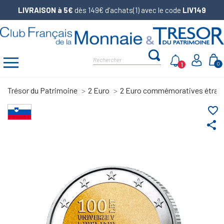
LIVRAISON à 5€
dès 149€ d’achats(1) avec le code
LIV149
1
0
Trésor du Patrimoine
2 Euro
2 Euro commémoratives étran
favorite_border
share