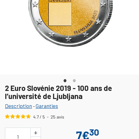
2 Euro Slovénie 2019 - 100 ans de
l’université de Ljubljana
Description
Garanties
-
4.7
/
5
-
25
avis
30
+
7€
1