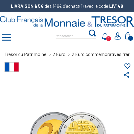
LIVRAISON à 5€
dès 149€ d’achats(1) avec le code
LIV149
1
0
Trésor du Patrimoine
2 Euro
2 Euro commémoratives franç
favorite_border
share