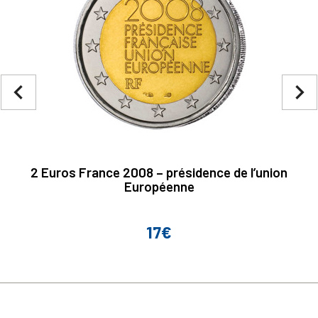
navigate_before
navigate_next
2 Euros France 2008 – présidence de l’union
Européenne
17€
Prix