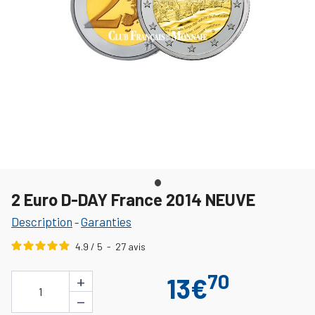
2 Euro D-DAY France 2014 NEUVE
Description
Garanties
-
4.9
/
5
-
27
avis
70
+
13€
1
−