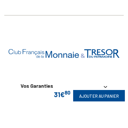
Vos Garanties

80
31€
AJOUTER AU PANIER
En Savoir Plus

Retrouvez Aussi
