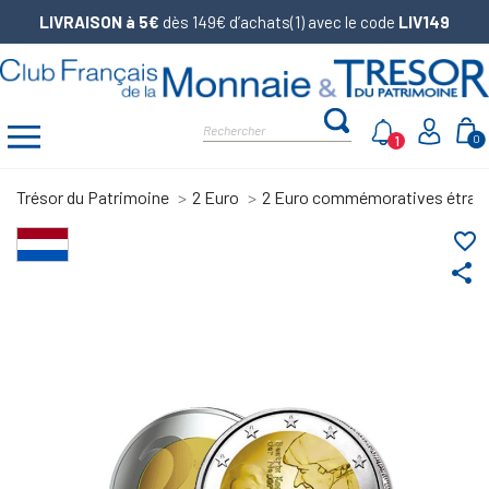
LIVRAISON à 5€
dès 149€ d’achats(1) avec le code
LIV149
1
0
Trésor du Patrimoine
2 Euro
2 Euro commémoratives étran
favorite_border
share