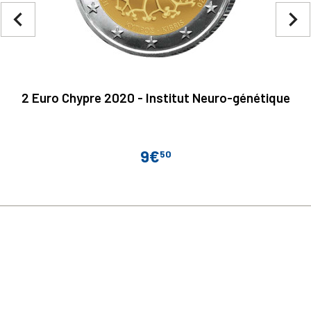
navigate_before
navigate_next
2 Euro Chypre 2020 - Institut Neuro-génétique
9€
50
Prix