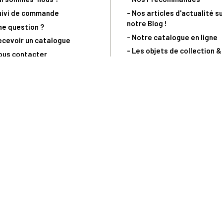
uivi de commande
- Nos articles d'actualité s
notre Blog !
ne question ?
- Notre catalogue en ligne
ecevoir un catalogue
- Les objets de collection &
ous contacter
livres sur notre site parten
os partenaires
L’Homme Moderne
nde est sujette à notre acceptation et livrable dans la limite des stocks 
 la livraison à 5 Euros dès 149 Euros d’achat, pour toute commande passée 
précommandes. Code non cumulable avec tout autre Code Privilège.