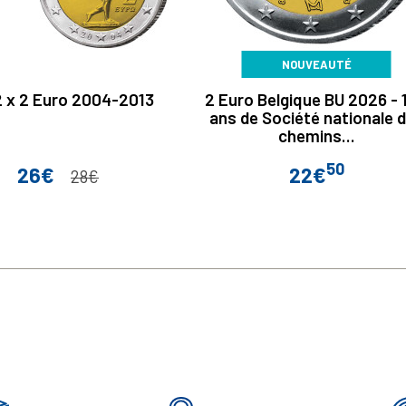
NOUVEAUTÉ
2 x 2 Euro 2004-2013
2 Euro Belgique BU 2026 - 
ans de Société nationale 
chemins...
50
26€
22€
Prix
Prix de base
Prix
28€