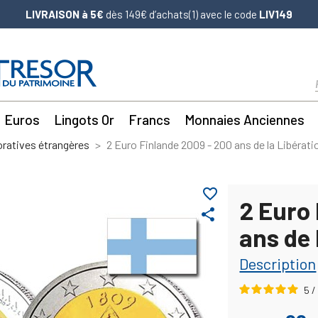
LIVRAISON à 5€
dès 149€ d’achats(1) avec le code
LIV149
Euros
Lingots Or
Francs
Monnaies Anciennes
atives étrangères
2 Euro Finlande 2009 - 200 ans de la Libérati
favorite_border
2 Euro
share
ans de 
Description
5
/