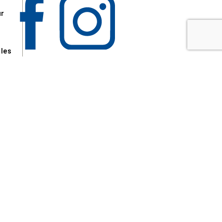
ur
 les
aire
disponibles.
sur le site tresordupatrimoine.fr, hors produits en