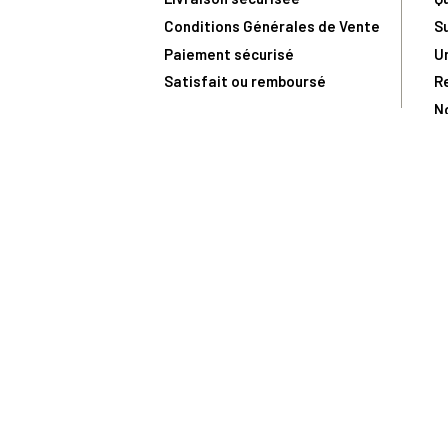
Conditions Générales de Vente
S
Paiement sécurisé
U
Satisfait ou remboursé
R
N
N
Toute comma
(1) Avec le code Privilège
LIV149
vous bénéficiez de