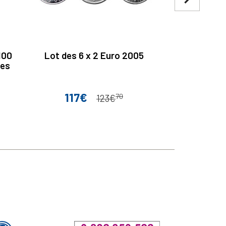
100
Lot des 6 x 2 Euro 2005
2 Euro S
des
Courr
117€
70
Prix
Prix de base
123€