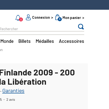
Connexion
Mon panier
0
0
Monde
Billets
Médailles
Accessoires
on
 Finlande 2009 - 200
la Libération
Garanties
-
5
-
2
avis