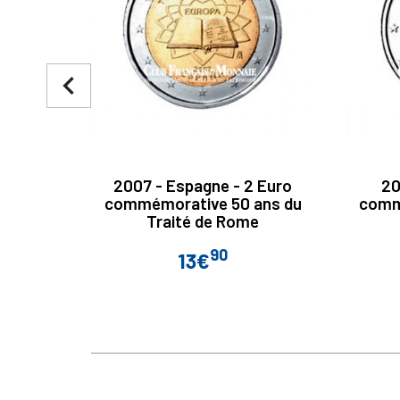
navigate_before
2007 - Espagne - 2 Euro
20
commémorative 50 ans du
comm
Traité de Rome
90
13€
Prix