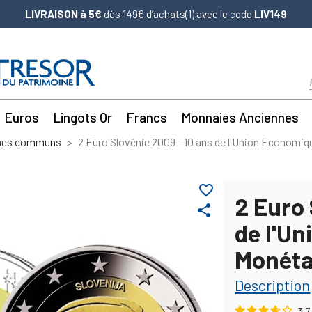
LIVRAISON à 5€
dès 149€ d’achats(1) avec le code
LIV149
Euros
Lingots Or
Francs
Monnaies Anciennes
mes communs
2 Euro Slovénie 2009 - 10 ans de l'Union Economiq
favorite_border
2 Euro 
share
de l'U
Monéta
Description
3.7