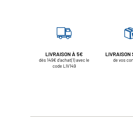
LIVRAISON À 5€
LIVRAISON
dès 149€ d'achat(1) avec le
de vos c
code LIV149