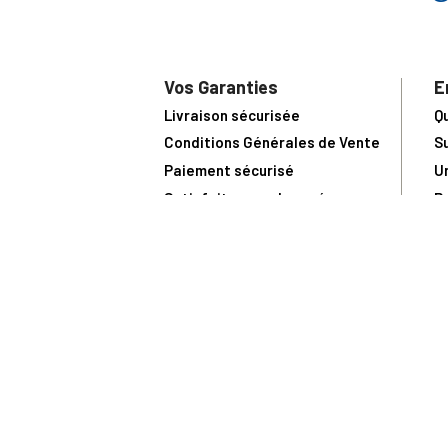
Vos Garanties
E
Livraison sécurisée
Q
Conditions Générales de Vente
S
Paiement sécurisé
U
Satisfait ou remboursé
R
N
N