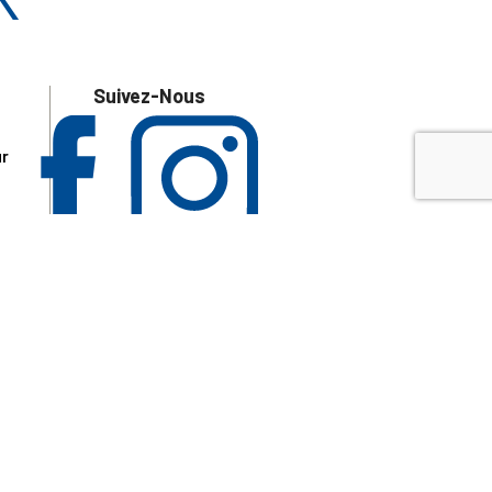
Suivez-Nous
ur
 les
aire