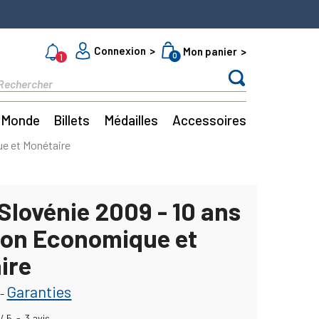
Connexion
Mon panier
0
1
Monde
Billets
Médailles
Accessoires
ue et Monétaire
Slovénie 2009 - 10 ans
nion Economique et
ire
Garanties
-
/
5
-
3
avis