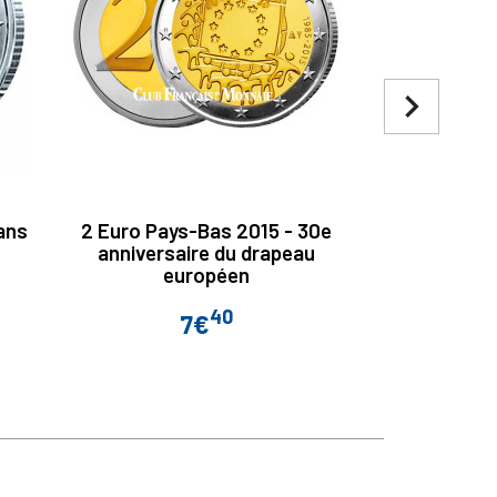
navigate_next
ans
2 Euro Pays-Bas 2015 - 30e
2 Euro All
anniversaire du drapeau
ans
européen
40
7€
Prix