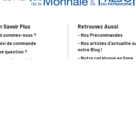
n Savoir Plus
Retrouvez Aussi
ui sommes-nous ?
- Nos Précommandes
uivi de commande
- Nos articles d'actualité s
notre Blog !
ne question ?
- Notre catalogue en ligne
ecevoir un catalogue
- Les objets de collection &
ous contacter
livres sur notre site parten
os partenaires
L’Homme Moderne