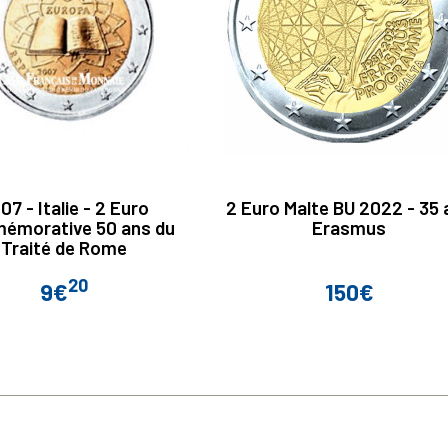
07 - Italie - 2 Euro
2 Euro Malte BU 2022 - 35 
émorative 50 ans du
Erasmus
Traité de Rome
20
9€
150€
Prix
Prix