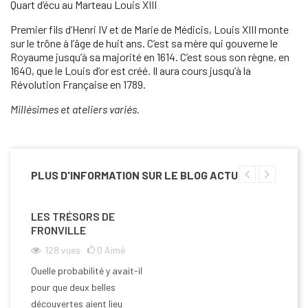
Quart d’écu au Marteau Louis XIII
Premier fils d’Henri IV et de Marie de Médicis, Louis XIII monte
sur le trône à l’âge de huit ans. C’est sa mère qui gouverne le
Royaume jusqu’à sa majorité en 1614. C’est sous son règne, en
1640, que le Louis d’or est créé. Il aura cours jusqu’à la
Révolution Française en 1789.
Millésimes et ateliers variés.
PLUS D'INFORMATION SUR LE BLOG ACTU
LES TRÉSORS DE
FRONVILLE
128
vues
0
Aimé
Quelle probabilité y avait-il
pour que deux belles
découvertes aient lieu