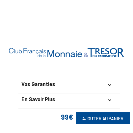
Vos Garanties

En Savoir Plus

Retrouvez Aussi

99€
AJOUTER AU PANIER