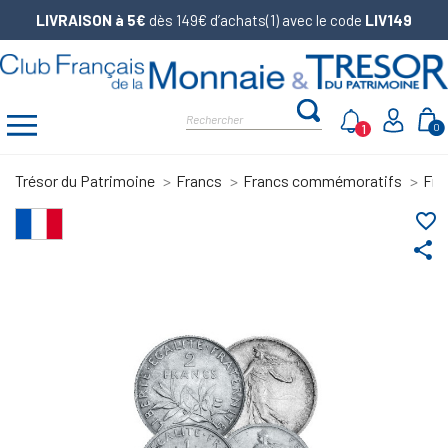
LIVRAISON à 5€
dès 149€ d’achats(1) avec le code
LIV149
1
0
Trésor du Patrimoine
Francs
Francs commémoratifs
Fra
favorite_border
share