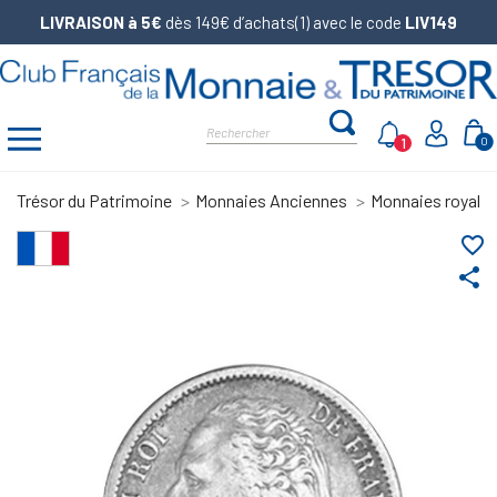
LIVRAISON à 5€
dès 149€ d’achats(1) avec le code
LIV149
1
0
Trésor du Patrimoine
Monnaies Anciennes
Monnaies royale
favorite_border
share