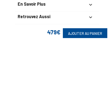
En Savoir Plus

Retrouvez Aussi

479€
AJOUTER AU PANIER
Suivez-Nous