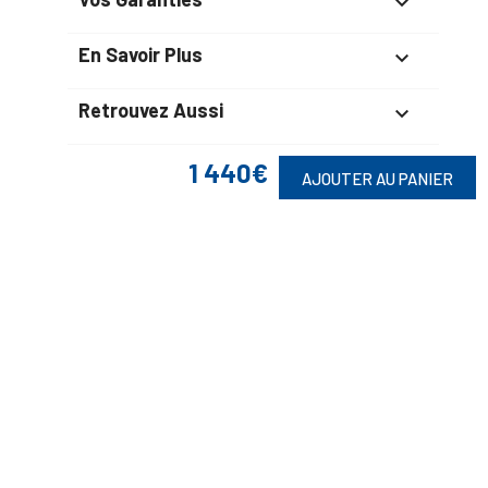

En Savoir Plus

Retrouvez Aussi

1 440€
AJOUTER AU PANIER
Suivez-Nous