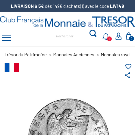
LIVRAISON à 5€
dès 149€ d’achats(1) avec le code
LIV149
1
0
Trésor du Patrimoine
Monnaies Anciennes
Monnaies royale
favorite_border
share