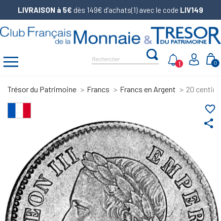
LIVRAISON à 5€
dès 149€ d’achats(1) avec le code
LIV149
1
0
Trésor du Patrimoine
Francs
Francs en Argent
20 centime
favorite_border
share