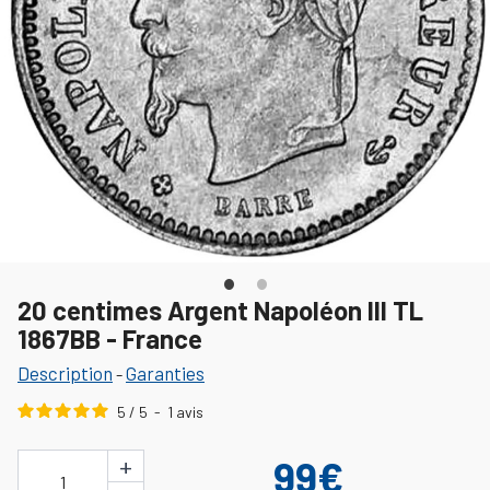
20 centimes Argent Napoléon III TL
1867BB - France
Description
Garanties
-
5
/
5
-
1
avis
+
99€
1