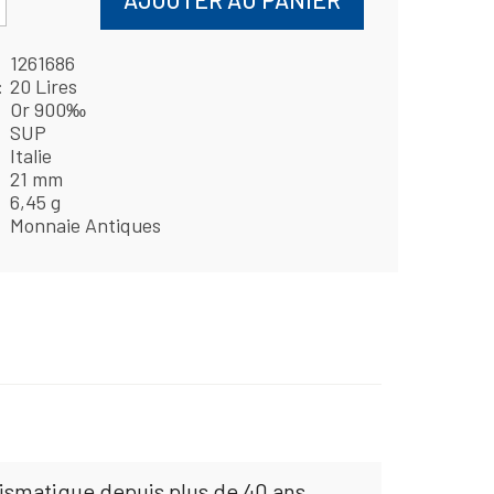
1261686
20 Lires
Or 900‰
SUP
Italie
21 mm
6,45 g
Monnaie Antiques
mismatique depuis plus de 40 ans