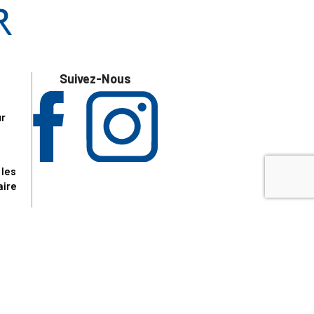
Suivez-Nous
ur
 les
aire