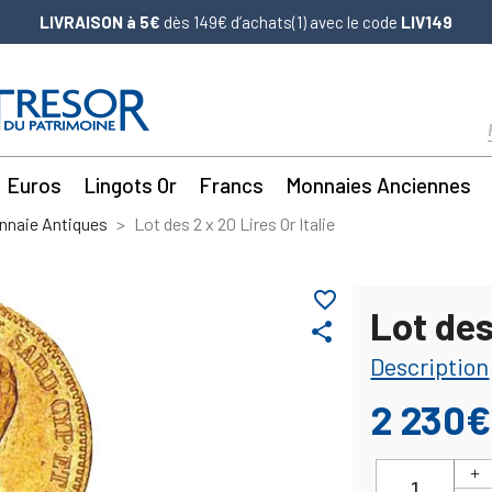
LIVRAISON à 5€
dès 149€ d’achats(1) avec le code
LIV149
Euros
Lingots Or
Francs
Monnaies Anciennes
nnaie Antiques
Lot des 2 x 20 Lires Or Italie
favorite_border
Lot des
share
Description
2 230€