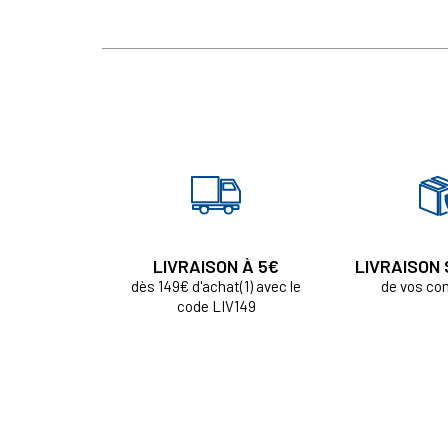
LIVRAISON À 5€
LIVRAISON
dès 149€ d'achat(1) avec le
de vos c
code LIV149