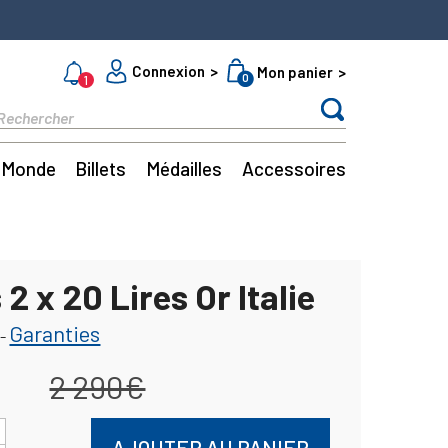
Connexion
Mon panier
0
1
Monde
Billets
Médailles
Accessoires
 2 x 20 Lires Or Italie
Garanties
-
2 290€
AJOUTER AU PANIER