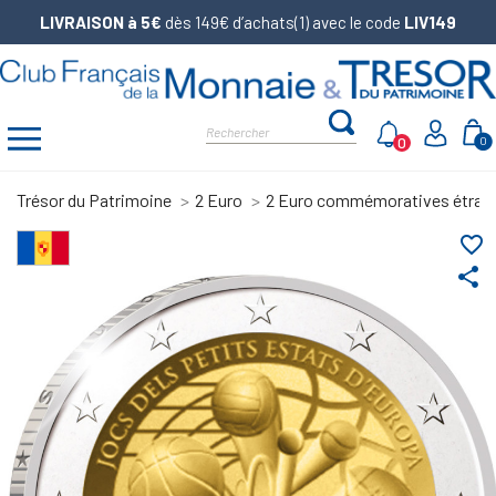
LIVRAISON à 5€
dès 149€ d’achats(1) avec le code
LIV149
0
0
Trésor du Patrimoine
2 Euro
2 Euro commémoratives étran
favorite_border
share