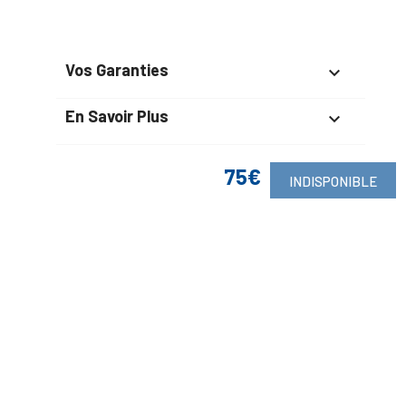
Vos Garanties

En Savoir Plus

Retrouvez Aussi

75€
INDISPONIBLE
Suivez-Nous